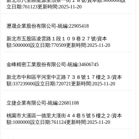
新北市八里區龍源里頂寮一街１８號
/
資本額:
9000000
設
立日期:
761123
更新時間:
2025-11-20
瀝晟企業股份有限公司
-
統編:
22905418
新北市五股區凌雲路１段１０９巷２７號
/
資本
額:
5000000
設立日期:
770509
更新時間:
2025-11-20
金峰精密工業股份有限公司
-
統編:
34606745
新北市中和區平河里中正路７３８號１７樓之３
/
資本
額:
337239000
設立日期:
720721
更新時間:
2025-11-20
立捷企業有限公司
-
統編:
22681108
桃園市大溪區一德里大漢街４４巷５號５樓之２
/
資本
額:
1000000
設立日期:
761124
更新時間:
2025-11-20