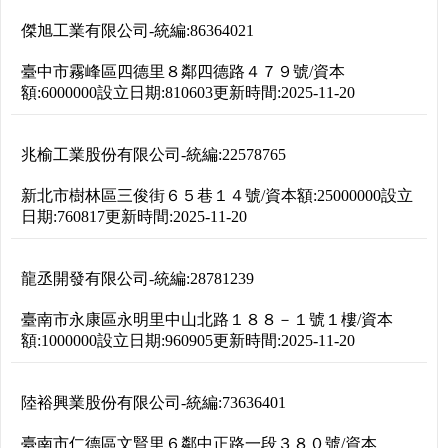
傑旭工業有限公司
-
統編:
86364021
臺中市霧峰區四德里８鄰四德路４７９號
/
資本
額:
6000000
設立日期:
810603
更新時間:
2025-11-20
兆榆工業股份有限公司
-
統編:
22578765
新北市樹林區三俊街６５巷１４號
/
資本額:
25000000
設立
日期:
760817
更新時間:
2025-11-20
龍丞開發有限公司
-
統編:
28781239
臺南市永康區永明里中山北路１８８－１號１樓
/
資本
額:
1000000
設立日期:
960905
更新時間:
2025-11-20
陸裕興業股份有限公司
-
統編:
73636401
臺南市仁德區文賢里６鄰中正路一段３８０號
/
資本