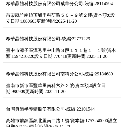
希華晶體科技股份有限公司威華分公司
-
統編:
28114594
苗栗縣竹南鎮頂埔里科研路５０－９號２樓
/
資本額:
0
設
立日期:
1080603
更新時間:
2025-11-20
希華晶體科技股份有限公司
-
統編:
22771229
臺中市潭子區潭秀里中山路３段１１１巷１―１號
/
資本
額:
1594210220
設立日期:
770418
更新時間:
2025-11-20
希華晶體科技股份有限公司南科分公司
-
統編:
29184689
臺南市新市區豐華里南科六路２號
/
資本額:
0
設立日
期:
990909
更新時間:
2025-11-20
台灣典範半導體股份有限公司
-
統編:
22101544
高雄市前鎮區鎮北里南二路１號
/
資本額:
1753240000
設立
日期:
871120
更新時間:
2025-11-20