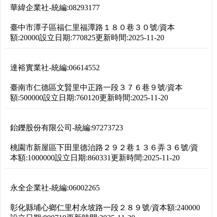
華緯企業社
-
統編:
08293177
臺中市潭子區福仁里福潭路１８０巷３０號
/
資本
額:
20000
設立日期:
770825
更新時間:
2025-11-20
達裕實業社
-
統編:
06614552
臺南市仁德區文賢里中正路一段３７６巷９號
/
資本
額:
500000
設立日期:
760120
更新時間:
2025-11-20
鈶鑠股份有限公司
-
統編:
97273723
桃園市新屋區下田里德治路２９２巷１３６弄３６號
/
資
本額:
1000000
設立日期:
860331
更新時間:
2025-11-20
永全企業社
-
統編:
06002265
彰化縣埔心鄉仁里村永坡路一段２８９號
/
資本額:
240000