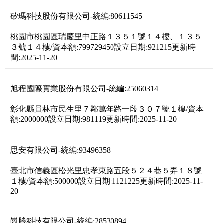
矽瑪科技股份有限公司
-
統編:
80611545
桃園市桃園區瑞慶里中正路１３５１號１４樓、１３５
３號１４樓
/
資本額:
799729450
設立日期:
921215
更新時
間:
2025-11-20
旭程國際實業股份有限公司
-
統編:
25060314
彰化縣員林市民生里７鄰萬年路一段３０７號１樓
/
資本
額:
2000000
設立日期:
981119
更新時間:
2025-11-20
思安有限公司
-
統編:
93496358
臺北市信義區松光里忠孝東路五段５２４巷５弄１８號
１樓
/
資本額:
500000
設立日期:
1121225
更新時間:
2025-11-
20
崗勝科技有限公司
-
統編:
28530894