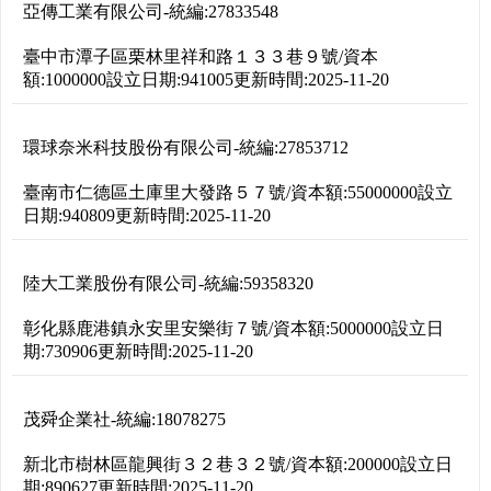
亞傳工業有限公司
-
統編:
27833548
臺中市潭子區栗林里祥和路１３３巷９號
/
資本
額:
1000000
設立日期:
941005
更新時間:
2025-11-20
環球奈米科技股份有限公司
-
統編:
27853712
臺南市仁德區土庫里大發路５７號
/
資本額:
55000000
設立
日期:
940809
更新時間:
2025-11-20
陸大工業股份有限公司
-
統編:
59358320
彰化縣鹿港鎮永安里安樂街７號
/
資本額:
5000000
設立日
期:
730906
更新時間:
2025-11-20
茂舜企業社
-
統編:
18078275
新北市樹林區龍興街３２巷３２號
/
資本額:
200000
設立日
期:
890627
更新時間:
2025-11-20