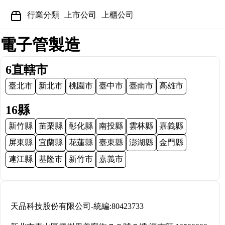
行業分類
上市公司
上櫃公司
電子管製造
6直轄市
臺北市
新北市
桃園市
臺中市
臺南市
高雄市
16縣
新竹縣
苗栗縣
彰化縣
南投縣
雲林縣
嘉義縣
屏東縣
宜蘭縣
花蓮縣
臺東縣
澎湖縣
金門縣
連江縣
基隆市
新竹市
嘉義市
天品科技股份有限公司
-
統編:
80423733