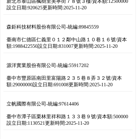
新北市泰山區楓樹里美寧街７８號３樓
/
資本額:
12500000
設立日期:
920625
更新時間:
2025-11-20
森鉅科技材料股份有限公司
-
統編:
89845559
臺南市仁德區仁義里０１２鄰中山路１０巷１６號
/
資本
額:
1988422550
設立日期:
831007
更新時間:
2025-11-20
源洋實業股份有限公司
-
統編:
55917202
臺中市豐原區南田里富陽路２３５巷８弄３２號
/
資本
額:
29000000
設立日期:
691008
更新時間:
2025-11-20
立帆國際有限公司
-
統編:
97614406
臺中市潭子區栗林里祥和路１３３巷９號
/
資本額:
500000
設立日期:
1130521
更新時間:
2025-11-20