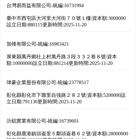
台灣易而益有限公司
-
統編:
16731994
臺中市西屯區大河里大河街７０號１樓
/
資本額:
3000000
設立日期:
880115
更新時間:
2025-11-20
加烽有限公司
-
統編:
16983421
屏東縣萬丹鄉社上村萬丹路３段３３２巷８號
/
資本
額:
10000000
設立日期:
881214
更新時間:
2025-11-20
瑋豪企業股份有限公司
-
統編:
23778517
彰化縣彰化市下廍里自強路２８２號
/
資本額:
5200000
設
立日期:
791130
更新時間:
2025-11-20
沂錩實業有限公司
-
統編:
16739601
彰化縣鹿港鎮頭崙里５鄰頭崙巷６２號
/
資本額:
28000000