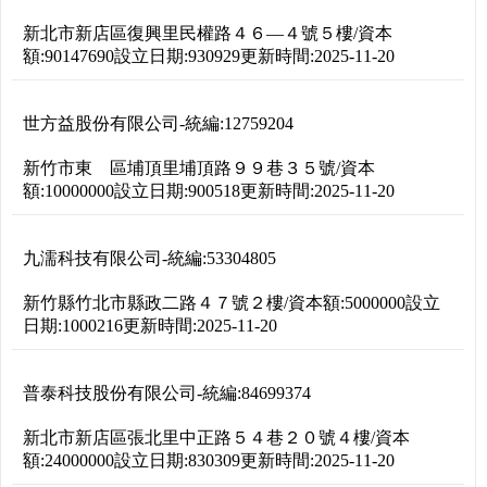
新北市新店區復興里民權路４６―４號５樓
/
資本
額:
90147690
設立日期:
930929
更新時間:
2025-11-20
世方益股份有限公司
-
統編:
12759204
新竹市東 區埔頂里埔頂路９９巷３５號
/
資本
額:
10000000
設立日期:
900518
更新時間:
2025-11-20
九濡科技有限公司
-
統編:
53304805
新竹縣竹北市縣政二路４７號２樓
/
資本額:
5000000
設立
日期:
1000216
更新時間:
2025-11-20
普泰科技股份有限公司
-
統編:
84699374
新北市新店區張北里中正路５４巷２０號４樓
/
資本
額:
24000000
設立日期:
830309
更新時間:
2025-11-20