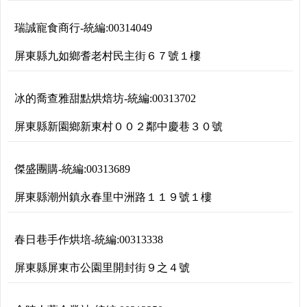
瑞誠寵食商行
-
統編:
00314049
屏東縣九如鄉耆老村民主街６７號１樓
冰的喬查雅甜點烘焙坊
-
統編:
00313702
屏東縣新園鄉新東村００２鄰中慶巷３０號
傑盛團購
-
統編:
00313689
屏東縣潮州鎮永春里中洲路１１９號１樓
春日巷手作烘培
-
統編:
00313338
屏東縣屏東市公園里開封街９之４號