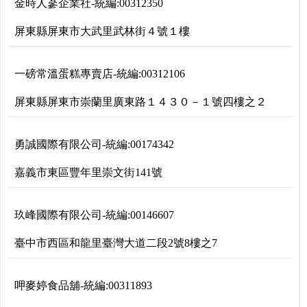
金時人蔘企業社
-
統編:
00312350
屏東縣屏東市大武里武林街４號１樓
一磅常溫蛋糕專賣店
-
統編:
00312106
屏東縣屏東市崇蘭里廣東路１４３０－１號四樓之２
勇誠國際有限公司
-
統編:
00174342
嘉義市東區豐年里崇文街141號
玖峰國際有限公司
-
統編:
00146607
臺中市西區和龍里臺灣大道二段2號8樓之7
呷麥婷食品舖
-
統編:
00311893