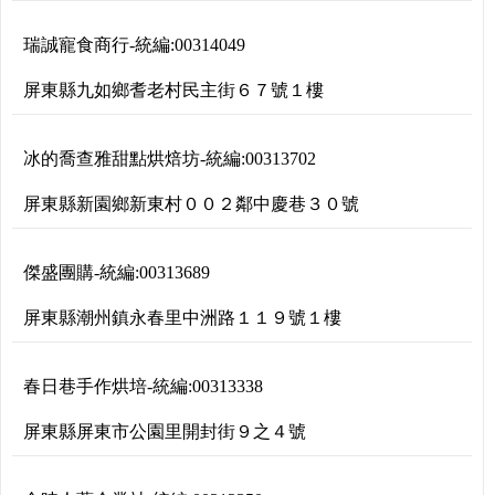
瑞誠寵食商行
-
統編:
00314049
屏東縣九如鄉耆老村民主街６７號１樓
冰的喬查雅甜點烘焙坊
-
統編:
00313702
屏東縣新園鄉新東村００２鄰中慶巷３０號
傑盛團購
-
統編:
00313689
屏東縣潮州鎮永春里中洲路１１９號１樓
春日巷手作烘培
-
統編:
00313338
屏東縣屏東市公園里開封街９之４號