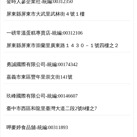
金時人蔘企業社
-
統編:
00312350
屏東縣屏東市大武里武林街４號１樓
一磅常溫蛋糕專賣店
-
統編:
00312106
屏東縣屏東市崇蘭里廣東路１４３０－１號四樓之２
勇誠國際有限公司
-
統編:
00174342
嘉義市東區豐年里崇文街141號
玖峰國際有限公司
-
統編:
00146607
臺中市西區和龍里臺灣大道二段2號8樓之7
呷麥婷食品舖
-
統編:
00311893