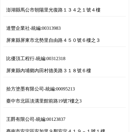
澎湖縣馬公市朝陽里光復路１３４之１號４樓
達豐企業社
-
統編:
00313983
屏東縣屏東市北勢里自由路４５０號６樓之３
比優頂工程行
-
統編:
00312318
屏東縣內埔鄉內田村德美路３１８號６樓
拾方塗墨有限公司
-
統編:
00095213
臺中市北區淡溝里館前路19號7樓之3
王爵有限公司
-
統編:
00123837
臺南市安定區安加里９鄰安定４１９－１號１樓